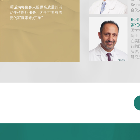
Repr
竭诚为每位客人提供高质量的辅
合伙
助生殖医疗服务，为全世界有需
业。
要的家庭带来好“孕”
ROB
罗伯
医学
院士
在美
行的
演讲
研究