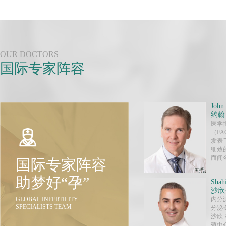
OUR DOCTORS
国际专家阵容
John
约翰
医学
（FA
发表
细致
而闻名
国际专家阵容
助梦好“孕”
Shah
沙欣
GLOBAL INFERTILITY
内分
SPECIALISTS TEAM
分泌
沙欣
殖中心(