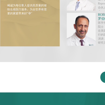
Repr
竭诚为每位客人提供高质量的辅
合伙
助生殖医疗服务，为全世界有需
业。
要的家庭带来好“孕”
ROB
罗伯
医学
院士
在美
行的
演讲
研究