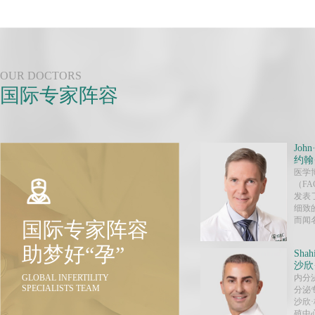
OUR DOCTORS
国际专家阵容
John
约翰
医学
（FA
发表
细致
而闻名
国际专家阵容
助梦好“孕”
Shah
沙欣
GLOBAL INFERTILITY
内分
SPECIALISTS TEAM
分泌
沙欣
殖中心(